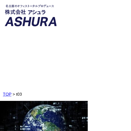
t03
Image1-3
TOP
>
t03