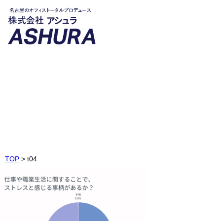
t04
Chart
TOP
>
t04