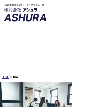
t04
Image1-4
TOP
>
t04