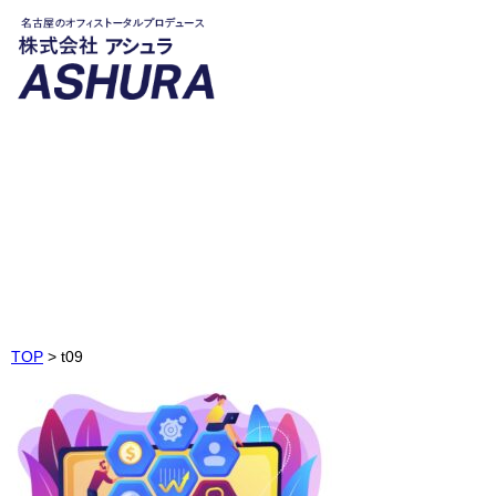
t09
Image1-9
TOP
>
t09